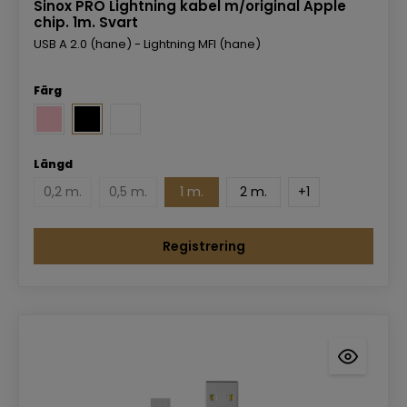
Sinox PRO Lightning kabel m/original Apple
chip. 1m. Svart
USB A 2.0 (hane) - Lightning MFI (hane)
Färg
Längd
0,2 m.
0,5 m.
1 m.
2 m.
+
1
Registrering