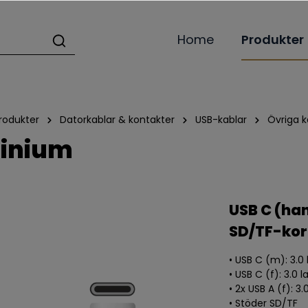
Home
Produkter
rodukter
Datorkablar & kontakter
USB-kablar
Övriga k
minium
USB C (han
SD/TF-kor
• USB C (m): 3.0
• USB C (f): 3.0
• 2x USB A (f): 
• Stöder SD/TF