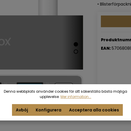
• Blisterförpackn
Produktnum
EAN:
57068080
Denna webbplats använder cookies för att säkerställa bästa möjliga
upplevelse.
Mer information...
Avböj
Konfigurera
Acceptera alla cookies