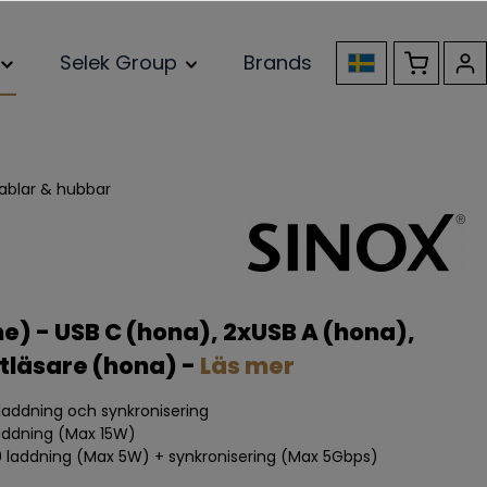
Selek Group
Brands
ablar & hubbar
e) - USB C (hona), 2xUSB A (hona),
tläsare (hona) -
Läs mer
 laddning och synkronisering
 laddning (Max 15W)
3.0 laddning (Max 5W) + synkronisering (Max 5Gbps)