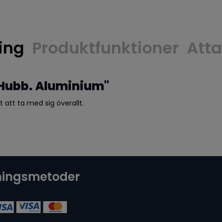
ing
Produktfunktioner
Att
 Hubb. Aluminium"
t att ta med sig överallt.
ningsmetoder