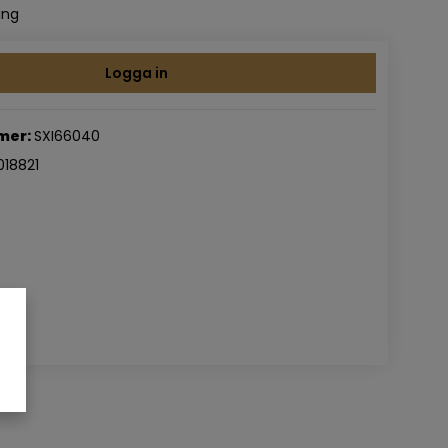
ing
Logga in
mer:
SXI66040
18821