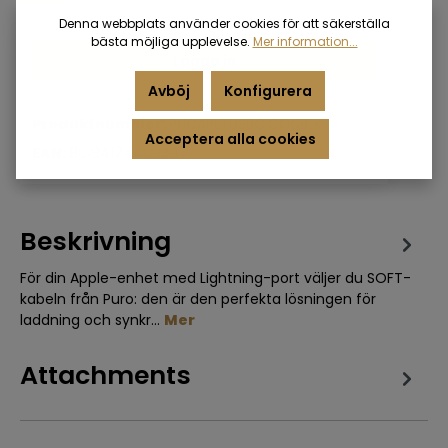
Denna webbplats använder cookies för att säkerställa
bästa möjliga upplevelse.
Mer information...
Logga in
Avböj
Konfigurera
Produktnummer:
PUCAPLTUSBCICONBLK
Acceptera alla cookies
EAN:
8018417440939
Beskrivning
För din Apple-enhet med Lightning-port väljer du SOFT-
kabeln från Puro: den är den perfekta lösningen för
laddning och synkr…
Mer
Attachments