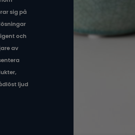
rar sig på
 lösningar
lligent och
jare av
esentera
ukter,
ådlöst ljud