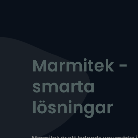
Marmitek -
smarta
lösningar
Marmitek är ett ledande varumärke