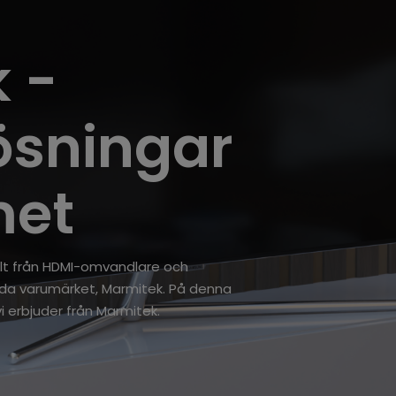
 -
ösningar
met
allt från HDMI-omvandlare och
kända varumärket, Marmitek. På denna
i erbjuder från Marmitek.