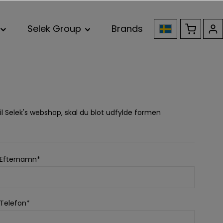
Selek Group
Brands
il Selek's webshop, skal du blot udfylde formen
Efternamn*
Telefon*