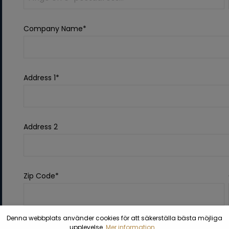
Company Name*
Address 1*
Address 2
Zip Code*
Denna webbplats använder cookies för att säkerställa bästa möjliga
Country*
upplevelse.
Mer information...