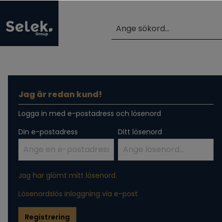
Jag är redan kund!
Logga in med e-postadress och lösenord
Din e-postadress
Ditt lösenord
Jag har glömt mitt lösenord.
Lösenordslös inloggning via e-post
Registrering