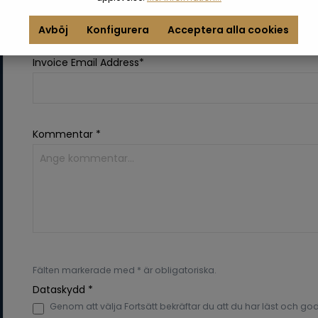
Avböj
Konfigurera
Acceptera alla cookies
Invoice Email Address*
Kommentar *
Fälten markerade med * är obligatoriska.
Dataskydd *
Genom att välja Fortsätt bekräftar du att du har läst och g