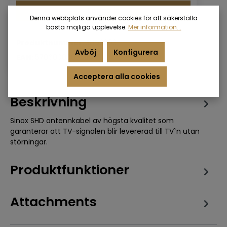
Logga in
Denna webbplats använder cookies för att säkerställa
bästa möjliga upplevelse.
Mer information...
Produktnummer:
SHD3903
Avböj
Konfigurera
EAN:
5706808007511
Acceptera alla cookies
Beskrivning
Sinox SHD antennkabel av högsta kvalitet som
garanterar att TV-signalen blir levererad till TV`n utan
störningar.
Produktfunktioner
Attachments