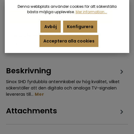
Denna webbplats använder cookies för att säkerställa
bästa möjliga upplevelse.
Mer information...
Logga in
Avböj
Konfigurera
Produktnummer:
SHD3872
Acceptera alla cookies
EAN:
5706808020305
Beskrivning
Sinox SHD fyrdubbla antennkabel av hög kvalitet, vilket
säkerställer att den digitala och analoga TV-signalen
levereras till…
Mer
Attachments