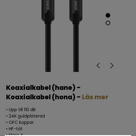
Koaxialkabel (hane) -
Koaxialkabel (hona) -
Läs mer
• Upp till 110 dB
• 24K guldpläterad
• OFC koppar
• HF-tät
• Klass A